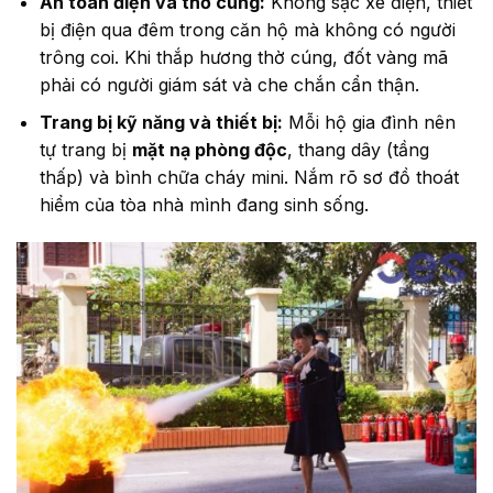
An toàn điện và thờ cúng:
Không sạc xe điện, thiết
bị điện qua đêm trong căn hộ mà không có người
trông coi. Khi thắp hương thờ cúng, đốt vàng mã
phải có người giám sát và che chắn cẩn thận.
Trang bị kỹ năng và thiết bị:
Mỗi hộ gia đình nên
tự trang bị
mặt nạ phòng độc
, thang dây (tầng
thấp) và bình chữa cháy mini. Nắm rõ sơ đồ thoát
hiểm của tòa nhà mình đang sinh sống.