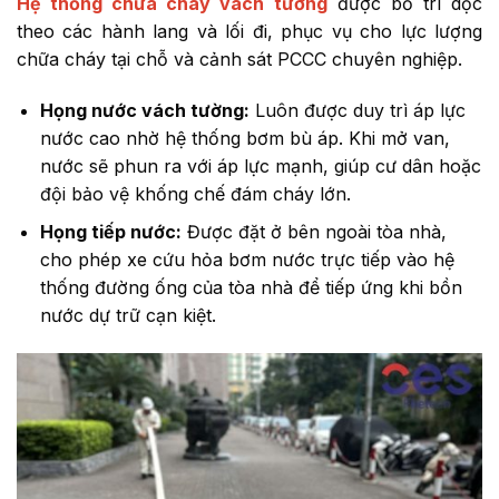
Hệ thống chữa cháy vách tường
được bố trí dọc
theo các hành lang và lối đi, phục vụ cho lực lượng
chữa cháy tại chỗ và cảnh sát PCCC chuyên nghiệp.
Họng nước vách tường:
Luôn được duy trì áp lực
nước cao nhờ hệ thống bơm bù áp. Khi mở van,
nước sẽ phun ra với áp lực mạnh, giúp cư dân hoặc
đội bảo vệ khống chế đám cháy lớn.
Họng tiếp nước:
Được đặt ở bên ngoài tòa nhà,
cho phép xe cứu hỏa bơm nước trực tiếp vào hệ
thống đường ống của tòa nhà để tiếp ứng khi bồn
nước dự trữ cạn kiệt.