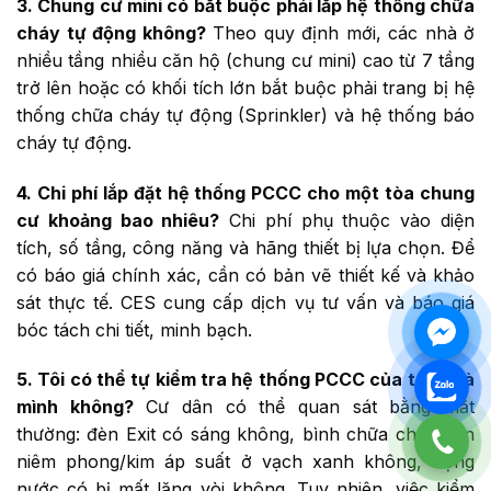
3. Chung cư mini có bắt buộc phải lắp hệ thống chữa
cháy tự động không?
Theo quy định mới, các nhà ở
nhiều tầng nhiều căn hộ (chung cư mini) cao từ 7 tầng
trở lên hoặc có khối tích lớn bắt buộc phải trang bị hệ
thống chữa cháy tự động (Sprinkler) và hệ thống báo
cháy tự động.
4. Chi phí lắp đặt hệ thống PCCC cho một tòa chung
cư khoảng bao nhiêu?
Chi phí phụ thuộc vào diện
tích, số tầng, công năng và hãng thiết bị lựa chọn. Để
có báo giá chính xác, cần có bản vẽ thiết kế và khảo
sát thực tế. CES cung cấp dịch vụ tư vấn và báo giá
bóc tách chi tiết, minh bạch.
5. Tôi có thể tự kiểm tra hệ thống PCCC của tòa nhà
mình không?
Cư dân có thể quan sát bằng mắt
thường: đèn Exit có sáng không, bình chữa cháy còn
niêm phong/kim áp suất ở vạch xanh không, họng
nước có bị mất lăng vòi không. Tuy nhiên, việc kiểm