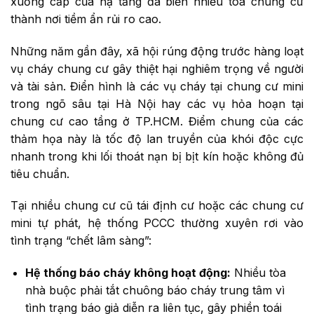
xuống cấp của hạ tầng đã biến nhiều tòa chung cư
thành nơi tiềm ẩn rủi ro cao.
Những năm gần đây, xã hội rúng động trước hàng loạt
vụ cháy chung cư gây thiệt hại nghiêm trọng về người
và tài sản. Điển hình là các vụ cháy tại chung cư mini
trong ngõ sâu tại Hà Nội hay các vụ hỏa hoạn tại
chung cư cao tầng ở TP.HCM. Điểm chung của các
thảm họa này là tốc độ lan truyền của khói độc cực
nhanh trong khi lối thoát nạn bị bịt kín hoặc không đủ
tiêu chuẩn.
Tại nhiều chung cư cũ tái định cư hoặc các chung cư
mini tự phát, hệ thống PCCC thường xuyên rơi vào
tình trạng “chết lâm sàng”:
Hệ thống báo cháy không hoạt động:
Nhiều tòa
nhà buộc phải tắt chuông báo cháy trung tâm vì
tình trạng báo giả diễn ra liên tục, gây phiền toái