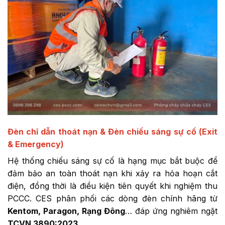
Đèn chỉ dẫn thoát nạn & Đèn chiếu sáng sự cố (Exit
& Emergency)
Hệ thống chiếu sáng sự cố là hạng mục bắt buộc để
đảm bảo an toàn thoát nạn khi xảy ra hỏa hoạn cắt
điện, đồng thời là điều kiện tiên quyết khi nghiệm thu
PCCC. CES phân phối các dòng đèn chính hãng từ
Kentom, Paragon, Rạng Đông
… đáp ứng nghiêm ngặt
TCVN 3890:2023
.