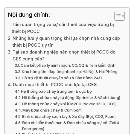
Nội dung chính:
Tầm quan trọng và sự cần thiết của việc trang bị
thiết bị PCCC
Những lưu ý quan trọng khi lựa chọn nhà cung cấp
thiết bị PCCC uy tín
Tại sao doanh nghiệp nên chọn thiết bị PCCC do
CES cung cấp?
Cam kết pháp lý minh bạch: CO/CQ & Tem kiểm định
Kho hàng lớn, đáp ứng nhanh tại Hà Nội & Hải Phòng
Hỗ trợ kỹ thuật chuyên sâu & Bảo hành 24/7
Danh mục thiết bị PCCC chủ lực tại CES
Hệ thống báo cháy trung tâm & cục bộ
Hệ thống chữa cháy tự động (Sprinkler & Vách tường)
Hệ thống chữa cháy khí (FM200, Novec 1230, CO2)
Máy bơm chữa cháy & Cụm bơm
Bình chữa cháy xách tay & Xe đẩy (Bột, CO2, Foam)
Đèn chỉ dẫn thoát nạn & Đèn chiếu sáng sự cố (Exit &
Emergency)