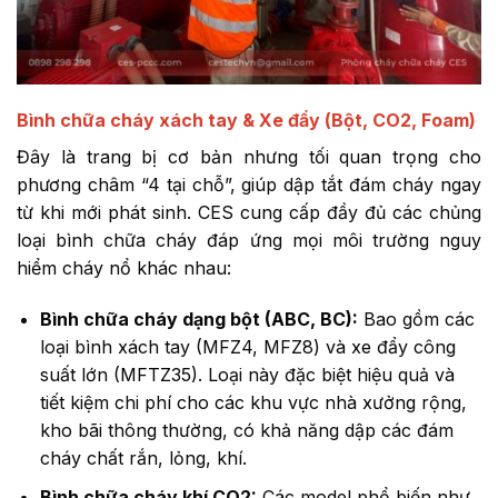
Bình chữa cháy xách tay & Xe đẩy (Bột, CO2, Foam)
Đây là trang bị cơ bản nhưng tối quan trọng cho
phương châm “4 tại chỗ”, giúp dập tắt đám cháy ngay
từ khi mới phát sinh. CES cung cấp đầy đủ các chủng
loại bình chữa cháy đáp ứng mọi môi trường nguy
hiểm cháy nổ khác nhau:
Bình chữa cháy dạng bột (ABC, BC):
Bao gồm các
loại bình xách tay (MFZ4, MFZ8) và xe đẩy công
suất lớn (MFTZ35). Loại này đặc biệt hiệu quả và
tiết kiệm chi phí cho các khu vực nhà xưởng rộng,
kho bãi thông thường, có khả năng dập các đám
cháy chất rắn, lỏng, khí.
Bình chữa cháy khí CO2:
Các model phổ biến như