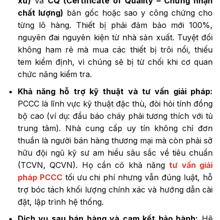
xứ)
và
CQ (Certificate of Quality – Chứng nhận
chất lượng)
bản gốc hoặc sao y công chứng cho
từng lô hàng. Thiết bị phải đảm bảo mới 100%,
nguyên đai nguyên kiện từ nhà sản xuất. Tuyệt đối
không ham rẻ mà mua các thiết bị trôi nổi, thiếu
tem kiểm định, vì chúng sẽ bị từ chối khi cơ quan
chức năng kiểm tra.
Khả năng hỗ trợ kỹ thuật và tư vấn giải pháp:
PCCC là lĩnh vực kỹ thuật đặc thù, đòi hỏi tính đồng
bộ cao (ví dụ: đầu báo cháy phải tương thích với tủ
trung tâm). Nhà cung cấp uy tín không chỉ đơn
thuần là người bán hàng thương mại mà còn phải sở
hữu đội ngũ kỹ sư am hiểu sâu sắc về tiêu chuẩn
(TCVN, QCVN). Họ cần có khả năng
tư vấn giải
pháp PCCC
tối ưu chi phí nhưng vẫn đúng luật, hỗ
trợ bóc tách khối lượng chính xác và hướng dẫn cài
đặt, lập trình hệ thống.
Dịch vụ sau bán hàng và cam kết bảo hành:
Hệ