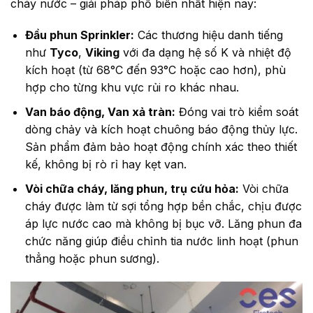
cháy nước – giải pháp phổ biến nhất hiện nay:
Đầu phun Sprinkler:
Các thương hiệu danh tiếng
như
Tyco
,
Viking
với đa dạng hệ số K và nhiệt độ
kích hoạt (từ 68°C đến 93°C hoặc cao hơn), phù
hợp cho từng khu vực rủi ro khác nhau.
Van báo động, Van xả tràn:
Đóng vai trò kiểm soát
dòng chảy và kích hoạt chuông báo động thủy lực.
Sản phẩm đảm bảo hoạt động chính xác theo thiết
kế, không bị rò rỉ hay kẹt van.
Vòi chữa cháy, lăng phun, trụ cứu hỏa:
Vòi chữa
cháy được làm từ sợi tổng hợp bền chắc, chịu được
áp lực nước cao mà không bị bục vỡ. Lăng phun đa
chức năng giúp điều chỉnh tia nước linh hoạt (phun
thẳng hoặc phun sương).