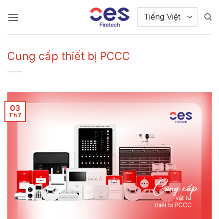
Bỏ
qua
nội
dung
Cung cấp thiết bị PCCC
03
Th7