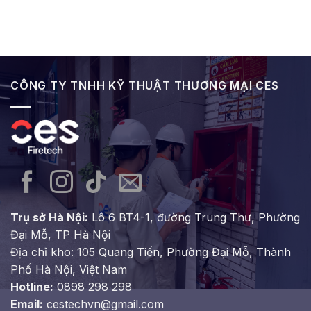
Loại
có
Buộc
Thuật
nay
Hệ
bình
Lắp
–
Thống
luận
Đặt
Giải
Báo
ở
pháp
Cháy
Các
an
Phổ
loại
toàn
Biến
bình
tối
&
chữa
ưu
Cách
cháy
cho
CÔNG TY TNHH KỸ THUẬT THƯƠNG MẠI CES
Lựa
phổ
mọi
Chọn
biến
công
Hệ
hiện
trình
Thống
nay
Phù
–
Hợp
Cách
Cho
chọn
Các
lựa
Công
đúng
Trình
chuẩn
cho
các
công
trình
Trụ sở Hà Nội:
Lô 6 BT4-1, đường Trung Thư, Phường
Đại Mỗ, TP Hà Nội
Địa chỉ kho: 105 Quang Tiến, Phường Đại Mỗ, Thành
Phố Hà Nội, Việt Nam
Hotline:
0898 298 298
Email:
cestechvn@gmail.com