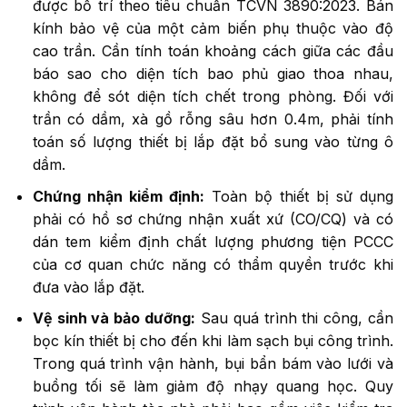
được bố trí theo tiêu chuẩn TCVN 3890:2023. Bán
kính bảo vệ của một cảm biến phụ thuộc vào độ
cao trần. Cần tính toán khoảng cách giữa các đầu
báo sao cho diện tích bao phủ giao thoa nhau,
không để sót diện tích chết trong phòng. Đối với
trần có dầm, xà gồ rỗng sâu hơn 0.4m, phải tính
toán số lượng thiết bị lắp đặt bổ sung vào từng ô
dầm.
Chứng nhận kiểm định:
Toàn bộ thiết bị sử dụng
phải có hồ sơ chứng nhận xuất xứ (CO/CQ) và có
dán tem kiểm định chất lượng phương tiện PCCC
của cơ quan chức năng có thẩm quyền trước khi
đưa vào lắp đặt.
Vệ sinh và bảo dưỡng:
Sau quá trình thi công, cần
bọc kín thiết bị cho đến khi làm sạch bụi công trình.
Trong quá trình vận hành, bụi bẩn bám vào lưới và
buồng tối sẽ làm giảm độ nhạy quang học. Quy