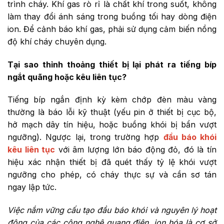
trình cháy. Khí gas rò rỉ là chất khí trong suốt, không
làm thay đổi ánh sáng trong buồng tối hay dòng điện
ion. Để cảnh báo khí gas, phải sử dụng cảm biến nồng
độ khí cháy chuyên dụng.
Tại sao thỉnh thoảng thiết bị lại phát ra tiếng bíp
ngắt quãng hoặc kêu liên tục?
Tiếng bíp ngắn định kỳ kèm chớp đèn màu vàng
thường là báo lỗi kỹ thuật (yếu pin ở thiết bị cục bộ,
hở mạch dây tín hiệu, hoặc buồng khói bị bẩn vượt
ngưỡng). Ngược lại, trong trường hợp
đầu báo khói
kêu liên tục
với âm lượng lớn báo động đỏ, đó là tín
hiệu xác nhận thiết bị đã quét thấy tỷ lệ khói vượt
ngưỡng cho phép, có cháy thực sự và cần sơ tán
ngay lập tức.
Việc nắm vững cấu tạo đầu báo khói và nguyên lý hoạt
động của các công nghệ quang điện, ion hóa là cơ sở