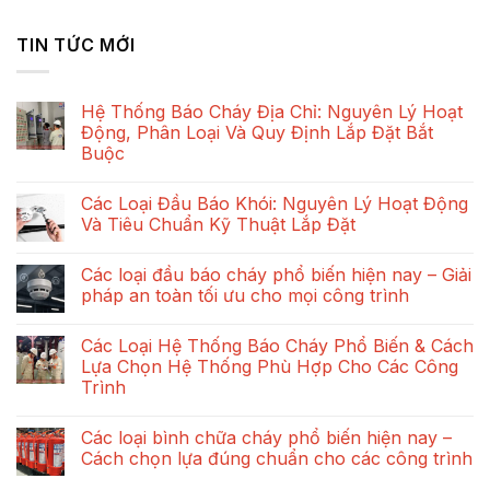
TIN TỨC MỚI
Hệ Thống Báo Cháy Địa Chỉ: Nguyên Lý Hoạt
Động, Phân Loại Và Quy Định Lắp Đặt Bắt
Buộc
Không
có
Các Loại Đầu Báo Khói: Nguyên Lý Hoạt Động
bình
luận
Và Tiêu Chuẩn Kỹ Thuật Lắp Đặt
ở
Hệ
Không
Thống
có
Các loại đầu báo cháy phổ biến hiện nay – Giải
Báo
bình
Cháy
luận
pháp an toàn tối ưu cho mọi công trình
Địa
ở
Chỉ:
Các
Không
Nguyên
Loại
có
Các Loại Hệ Thống Báo Cháy Phổ Biến & Cách
Lý
Đầu
bình
Hoạt
Báo
luận
Lựa Chọn Hệ Thống Phù Hợp Cho Các Công
Động,
Khói:
ở
Trình
Phân
Nguyên
Các
Loại
Lý
loại
Không
Và
Hoạt
đầu
có
Quy
Động
báo
Các loại bình chữa cháy phổ biến hiện nay –
bình
Định
Và
cháy
luận
Cách chọn lựa đúng chuẩn cho các công trình
Lắp
Tiêu
phổ
ở
Đặt
Chuẩn
biến
Các
Không
Bắt
Kỹ
hiện