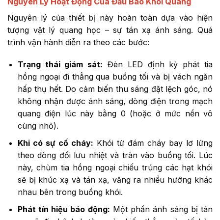
Nguyên Lý Hoạt Động Của Đầu Báo Khói Quang
Nguyên lý của thiết bị này hoàn toàn dựa vào hiện
tượng vật lý quang học – sự tán xạ ánh sáng. Quá
trình vận hành diễn ra theo các bước:
Trạng thái giám sát:
Đèn LED định kỳ phát tia
hồng ngoại đi thẳng qua buồng tối và bị vách ngăn
hấp thụ hết. Do cảm biến thu sáng đặt lệch góc, nó
không nhận được ánh sáng, dòng điện trong mạch
quang điện lúc này bằng 0 (hoặc ở mức nền vô
cùng nhỏ).
Khi có sự cố cháy:
Khói từ đám cháy bay lơ lửng
theo dòng đối lưu nhiệt và tràn vào buồng tối. Lúc
này, chùm tia hồng ngoại chiếu trúng các hạt khói
sẽ bị khúc xạ và tán xạ, văng ra nhiều hướng khác
nhau bên trong buồng khói.
Phát tín hiệu báo động:
Một phần ánh sáng bị tán