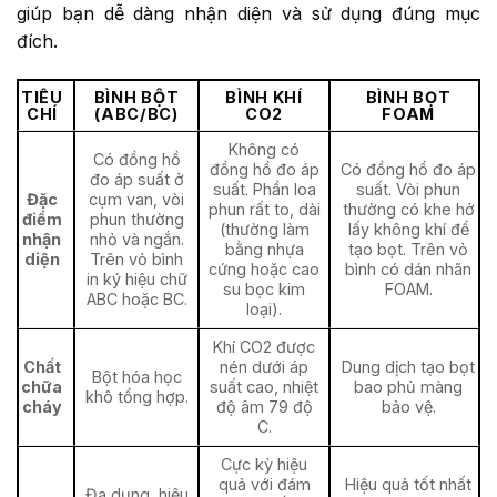
giúp bạn dễ dàng nhận diện và sử dụng đúng mục
đích.
TIÊU
BÌNH BỘT
BÌNH KHÍ
BÌNH BỌT
CHÍ
(ABC/BC)
CO2
FOAM
Không có
Có đồng hồ
đồng hồ đo áp
Có đồng hồ đo áp
đo áp suất ở
suất. Phần loa
suất. Vòi phun
Đặc
cụm van, vòi
phun rất to, dài
thường có khe hở
điểm
phun thường
(thường làm
lấy không khí để
nhận
nhỏ và ngắn.
bằng nhựa
tạo bọt. Trên vỏ
diện
Trên vỏ bình
cứng hoặc cao
bình có dán nhãn
in ký hiệu chữ
su bọc kim
FOAM.
ABC hoặc BC.
loại).
Khí CO2 được
Chất
nén dưới áp
Dung dịch tạo bọt
Bột hóa học
chữa
suất cao, nhiệt
bao phủ màng
khô tổng hợp.
cháy
độ âm 79 độ
bảo vệ.
C.
Cực kỳ hiệu
quả với đám
Hiệu quả tốt nhất
Đa dụng, hiệu