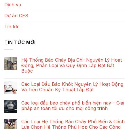
Dịch vụ
Dự án CES
Tin tức
TIN TỨC MỚI
Hệ Thống Báo Cháy Địa Chỉ: Nguyên Lý Hoạt
Động, Phân Loại Và Quy Định Lắp Đặt Bắt
Buộc
Không
có
Các Loại Đầu Báo Khói: Nguyên Lý Hoạt Động
bình
luận
Và Tiêu Chuẩn Kỹ Thuật Lắp Đặt
ở
Hệ
Không
Thống
có
Các loại đầu báo cháy phổ biến hiện nay – Giải
Báo
bình
Cháy
luận
pháp an toàn tối ưu cho mọi công trình
Địa
ở
Chỉ:
Các
Không
Nguyên
Loại
có
Các Loại Hệ Thống Báo Cháy Phổ Biến & Cách
Lý
Đầu
bình
Hoạt
Báo
luận
Lựa Chọn Hệ Thống Phù Hợp Cho Các Công