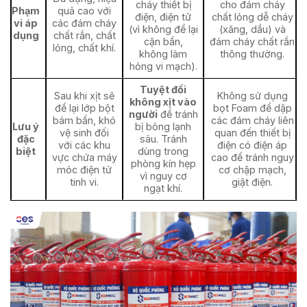
cháy thiết bị
cho đám cháy
Phạm
quả cao với
điện, điện tử
chất lỏng dễ cháy
vi áp
các đám cháy
(vì không để lại
(xăng, dầu) và
dụng
chất rắn, chất
cặn bẩn,
đám cháy chất rắn
lỏng, chất khí.
không làm
thông thường.
hỏng vi mạch).
Tuyệt đối
Sau khi xịt sẽ
Không sử dụng
không xịt vào
để lại lớp bột
bọt Foam để dập
người
để tránh
bám bẩn, khó
các đám cháy liên
Lưu ý
bị bỏng lạnh
vệ sinh đối
quan đến thiết bị
đặc
sâu. Tránh
với các khu
điện có điện áp
biệt
dùng trong
vực chứa máy
cao để tránh nguy
phòng kín hẹp
móc điện tử
cơ chập mạch,
vì nguy cơ
tinh vi.
giật điện.
ngạt khí.