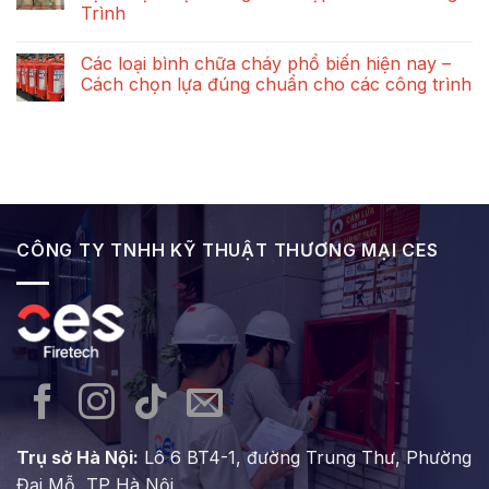
Động,
Khói:
ở
Trình
Phân
Nguyên
Các
Loại
Lý
loại
Không
Và
Hoạt
đầu
có
Quy
Động
báo
Các loại bình chữa cháy phổ biến hiện nay –
bình
Định
Và
cháy
luận
Cách chọn lựa đúng chuẩn cho các công trình
Lắp
Tiêu
phổ
ở
Đặt
Chuẩn
biến
Các
Không
Bắt
Kỹ
hiện
Loại
có
Buộc
Thuật
nay
Hệ
bình
Lắp
–
Thống
luận
Đặt
Giải
Báo
ở
pháp
Cháy
Các
an
Phổ
loại
toàn
Biến
bình
tối
&
chữa
ưu
Cách
cháy
cho
CÔNG TY TNHH KỸ THUẬT THƯƠNG MẠI CES
Lựa
phổ
mọi
Chọn
biến
công
Hệ
hiện
trình
Thống
nay
Phù
–
Hợp
Cách
Cho
chọn
Các
lựa
Công
đúng
Trình
chuẩn
cho
các
công
trình
Trụ sở Hà Nội:
Lô 6 BT4-1, đường Trung Thư, Phường
Đại Mỗ, TP Hà Nội