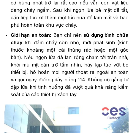
cơ bùng phát trở lại rất cao nếu vẫn còn vật liệu
đang cháy ngầm. Sau khi ngọn lửa bề mặt đã tắt,
cần tiếp tục xịt thêm một lúc nữa để làm mát và bao
phủ hoàn toàn khu vực cháy.
Giới hạn an toàn:
Bạn chỉ nên
sử dụng bình chữa
cháy
khi đám cháy còn nhỏ, mới phát sinh (kích
thước khoảng một cái thùng rác hoặc một góc
bàn). Nếu ngọn lửa đã lan rộng chạm tới trần nhà,
khói mù mịt cản trở tầm nhìn, hãy lập tức vứt bỏ
thiết bị, hô hoán mọi người thoát ra ngoài an toàn
và gọi ngay đường dây nóng 114. Không cố gắng tự
dập lửa khi tình huống đã vượt quá khả năng kiểm
soát của các thiết bị xách tay.