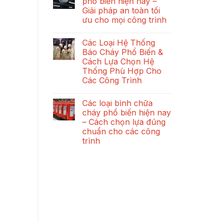
phổ biến hiện nay –
ở
Lý
Giải pháp an toàn tối
Các
Hoạt
Loại
Động,
ưu cho mọi công trình
Đầu
Phân
Báo
Không
Loại
Khói:
có
Và
Các Loại Hệ Thống
Nguyên
bình
Quy
Lý
luận
Định
Báo Cháy Phổ Biến &
ở
Hoạt
Lắp
Cách Lựa Chọn Hệ
Các
Động
Đặt
loại
Và
Bắt
Thống Phù Hợp Cho
đầu
Tiêu
Buộc
Các Công Trình
báo
Chuẩn
cháy
Kỹ
Không
phổ
Thuật
có
biến
Lắp
Các loại bình chữa
bình
hiện
Đặt
luận
cháy phổ biến hiện nay
nay
ở
–
– Cách chọn lựa đúng
Các
Giải
Loại
chuẩn cho các công
pháp
Hệ
an
trình
Thống
toàn
Báo
Không
tối
Cháy
có
ưu
Phổ
bình
cho
Biến
luận
mọi
&
ở
công
Cách
Các
trình
Lựa
loại
Chọn
bình
Hệ
chữa
Thống
cháy
Phù
phổ
Hợp
biến