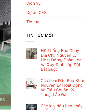
Dịch vụ
Dự án CES
Tin tức
TIN TỨC MỚI
Hệ Thống Báo Cháy
Địa Chỉ: Nguyên Lý
Hoạt Động, Phân Loại
Và Quy Định Lắp Đặt
Bắt Buộc
Không
có
Các Loại Đầu Báo Khói:
bình
luận
Nguyên Lý Hoạt Động
ở
Và Tiêu Chuẩn Kỹ
Hệ
Thống
Thuật Lắp Đặt
Báo
Cháy
Không
Địa
có
Các loại đầu báo cháy
Chỉ:
bình
Nguyên
luận