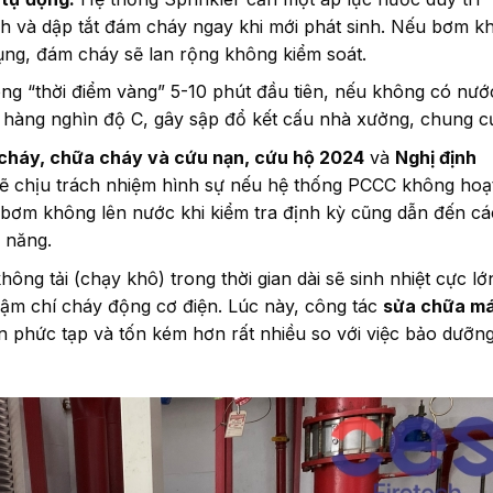
inh và dập tắt đám cháy ngay khi mới phát sinh. Nếu bơm k
ng, đám cháy sẽ lan rộng không kiểm soát.
ng “thời điểm vàng” 5-10 phút đầu tiên, nếu không có nướ
n hàng nghìn độ C, gây sập đổ kết cấu nhà xưởng, chung c
cháy, chữa cháy và cứu nạn, cứu hộ 2024
và
Nghị định
sẽ chịu trách nhiệm hình sự nếu hệ thống PCCC không hoạ
 bơm không lên nước khi kiểm tra định kỳ cũng dẫn đến c
 năng.
ng tải (chạy khô) trong thời gian dài sẽ sinh nhiệt cực lớ
ậm chí cháy động cơ điện. Lúc này, công tác
sửa chữa m
n phức tạp và tốn kém hơn rất nhiều so với việc bảo dưỡn