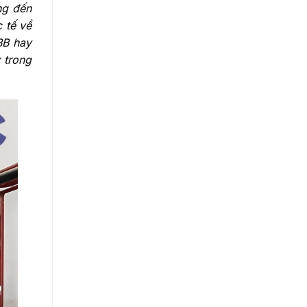
ng đến
 tế về
BB hay
 trong