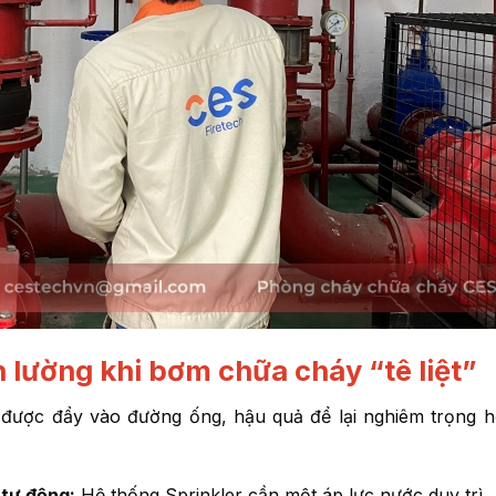
n lường khi bơm chữa cháy “tê liệt”
ược đẩy vào đường ống, hậu quả để lại nghiêm trọng h
 tự động:
Hệ thống Sprinkler cần một áp lực nước duy trì