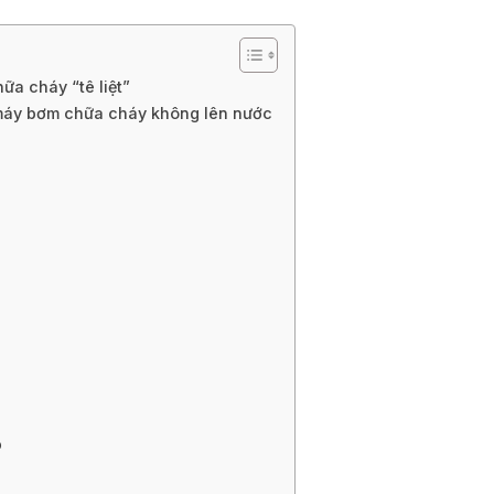
ữa cháy “tê liệt”
máy bơm chữa cháy không lên nước
ỗ