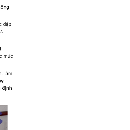
hông
c dập
ư.
t
ác mức
n, làm
áy
g định