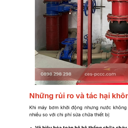
Những rủi ro và tác hại khô
Khi máy bơm khởi động nhưng nước không đ
nhiều so với chi phí sửa chữa thiết bị:
Vô hiệu hóa toàn bộ hệ thống chữa cháy