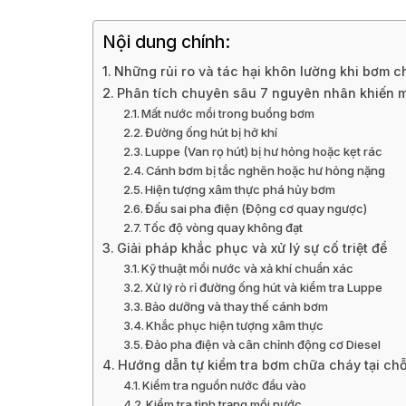
Nội dung chính:
Những rủi ro và tác hại khôn lường khi bơm ch
Phân tích chuyên sâu 7 nguyên nhân khiến 
Mất nước mồi trong buồng bơm
Đường ống hút bị hở khí
Luppe (Van rọ hút) bị hư hỏng hoặc kẹt rác
Cánh bơm bị tắc nghẽn hoặc hư hỏng nặng
Hiện tượng xâm thực phá hủy bơm
Đấu sai pha điện (Động cơ quay ngược)
Tốc độ vòng quay không đạt
Giải pháp khắc phục và xử lý sự cố triệt để
Kỹ thuật mồi nước và xả khí chuẩn xác
Xử lý rò rỉ đường ống hút và kiểm tra Luppe
Bảo dưỡng và thay thế cánh bơm
Khắc phục hiện tượng xâm thực
Đảo pha điện và cân chỉnh động cơ Diesel
Hướng dẫn tự kiểm tra bơm chữa cháy tại ch
Kiểm tra nguồn nước đầu vào
Kiểm tra tình trạng mồi nước