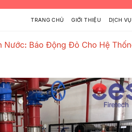
TRANG CHỦ
GIỚI THIỆU
DỊCH VỤ
 Nước: Báo Động Đỏ Cho Hệ Thố