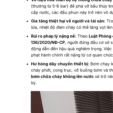
(thường từ 5-8 bar) để phá vỡ bầu thủy t
cấp nước, các đầu phun này trở nên vô dụ
Gia tăng thiệt hại về người và tài sản:
Tro
lửa, nhiệt độ đám cháy có thể tăng vọt lê
Rủi ro pháp lý nặng nề:
Theo
Luật Phòng 
136/2020/NĐ-CP
, người đứng đầu cơ sở 
động dẫn đến hậu quả nghiêm trọng. Việc
phạt hành chính rất nặng từ cơ quan chức
Hư hỏng dây chuyền thiết bị:
Bơm chạy khô
cháy phớt, cong trục, vỡ buồng bơm và th
bơm chữa cháy không lên nước
sẽ trở nê
kỳ.