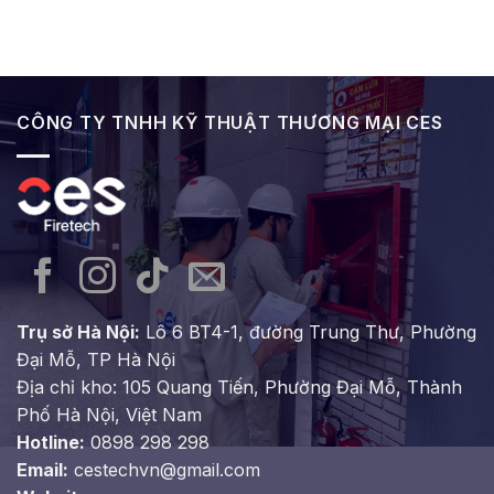
Hệ
bình
Lắp
–
Thống
luận
Đặt
Giải
Báo
ở
pháp
Cháy
Các
an
Phổ
loại
toàn
Biến
bình
tối
&
chữa
ưu
Cách
cháy
cho
CÔNG TY TNHH KỸ THUẬT THƯƠNG MẠI CES
Lựa
phổ
mọi
Chọn
biến
công
Hệ
hiện
trình
Thống
nay
Phù
–
Hợp
Cách
Cho
chọn
Các
lựa
Công
đúng
Trình
chuẩn
cho
các
công
trình
Trụ sở Hà Nội:
Lô 6 BT4-1, đường Trung Thư, Phường
Đại Mỗ, TP Hà Nội
Địa chỉ kho: 105 Quang Tiến, Phường Đại Mỗ, Thành
Phố Hà Nội, Việt Nam
Hotline:
0898 298 298
Email:
cestechvn@gmail.com