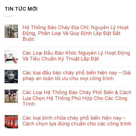
TIN TỨC MỚI
Hệ Thống Báo Cháy Địa Chỉ: Nguyên Lý Hoạt
Động, Phân Loại Và Quy Định Lắp Đặt Bắt
Buộc
Không
có
Các Loại Đầu Báo Khói: Nguyên Lý Hoạt Động
bình
luận
Và Tiêu Chuẩn Kỹ Thuật Lắp Đặt
ở
Hệ
Không
Thống
có
Các loại đầu báo cháy phổ biến hiện nay – Giải
Báo
bình
Cháy
luận
pháp an toàn tối ưu cho mọi công trình
Địa
ở
Chỉ:
Các
Không
Nguyên
Loại
có
Các Loại Hệ Thống Báo Cháy Phổ Biến & Cách
Lý
Đầu
bình
Hoạt
Báo
luận
Lựa Chọn Hệ Thống Phù Hợp Cho Các Công
Động,
Khói:
ở
Trình
Phân
Nguyên
Các
Loại
Lý
loại
Không
Và
Hoạt
đầu
có
Quy
Động
báo
Các loại bình chữa cháy phổ biến hiện nay –
bình
Định
Và
cháy
luận
Cách chọn lựa đúng chuẩn cho các công trình
Lắp
Tiêu
phổ
ở
Đặt
Chuẩn
biến
Các
Không
Bắt
Kỹ
hiện
Loại
có
Buộc
Thuật
nay